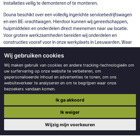
installaties veilig te demonteren of te monteren.
Douna beschikt over een volledig ingerichte servicebedrijfswagen
en een BE-vrachtwagen. Hierdoor kunnen wij gereedschappen,
hulpmiddelen en onderdelen direct meenemen naar uw locatie.
Voor grotere werkzaamheden bereiden wij onderdelen en
constructies vooraf voor in onze werkplaats in Leeuwarden. Waar
nodig kunnen gedemonteerde machineonderdelen worden
Wij gebruiken cookies
meegenomen voor revisie, verspaning, laswerk of
maatwerkproductie.
Wij maken gebruik van cookies en andere tracking-technologieën om
uw surfervaring op onze website te verbeteren, om
Onze gekwalificeerde monteurs hebben ruime ervaring binnen
gepersonaliseerde inhoud en advertenties te tonen, om ons
uiteenlopende industriële sectoren. Zij verzorgen zowel correctief
websiteverkeer te analyseren en om te begrijpen waar onze
onderhoud na een storing als preventief onderhoud om ongeplande
bezoekers vandaan komen.
stilstand te beperken. Daarbij kijken wij niet alleen naar het directe
Ik ga akkoord
probleem, maar ook naar mogelijke verbeteringen aan de machine
of installatie. Door slijtage, kwetsbare onderdelen en constructieve
Ik weiger
knelpunten vroegtijdig te signaleren, kunnen prestaties en
levensduur worden verbeterd.
Wijzig mijn voorkeuren
Onze servicewerkzaamheden bestaan onder andere uit: