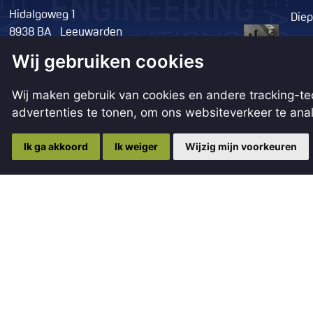
Hidalgoweg 1
Diep
8938 BA Leeuwarden
geco
Wij gebruiken cookies
+31 58 28 49 660
één 
info@douna.nl
Wij maken gebruik van cookies en andere tracking-t
Prec
KvK 01050279
advertenties te tonen, om ons websiteverkeer te an
vrac
Volg ons op Facebook
Volg ons op LinkedIn
Ik ga akkoord
Ik weiger
Wijzig mijn voorkeuren
Prec
Maat
opsl
luch
Prec
filt