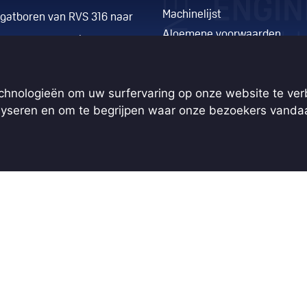
Machinelijst
gatboren van RVS 316 naar
Algemene voorwaarden
ntroleerde manifold, onder
Privacy verklaring
dak.
Cookie instellingen
echnologieën om uw surfervaring op onze website te ve
isiecomponent voor
alyseren en om te begrijpen waar onze bezoekers vand
htwagenindustri
isiering voor velgproductie
werk transport- en
agkar voor
tvaartonderhoud
isiewerk voor kritische
ratieprocessen